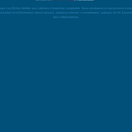
es Echos dédiée aux cabinets d’expertise comptable. Nous analysons et transcrivons toute l’actu
ication et d’information clients (revues, solutions internet, e-newsletters, cadeaux de fin d’année)
des collaborateurs.