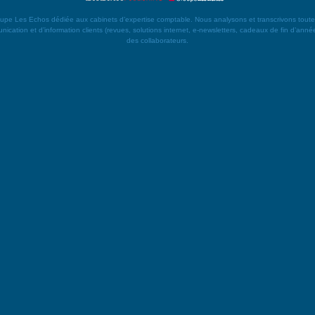
es Echos dédiée aux cabinets d’expertise comptable. Nous analysons et transcrivons toute l’actu
ication et d’information clients (revues, solutions internet, e-newsletters, cadeaux de fin d’année)
des collaborateurs.