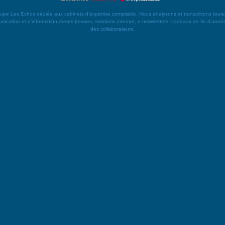
es Echos dédiée aux cabinets d’expertise comptable. Nous analysons et transcrivons toute l’actu
ication et d’information clients (revues, solutions internet, e-newsletters, cadeaux de fin d’année)
des collaborateurs.